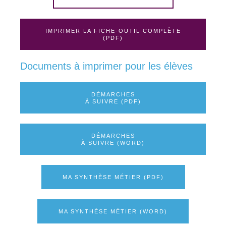
IMPRIMER LA FICHE-OUTIL COMPLÈTE
(PDF)
Documents à imprimer pour les élèves
DÉMARCHES
À SUIVRE (PDF)
DÉMARCHES
À SUIVRE (WORD)
MA SYNTHÈSE MÉTIER (PDF)
MA SYNTHÈSE MÉTIER (WORD)