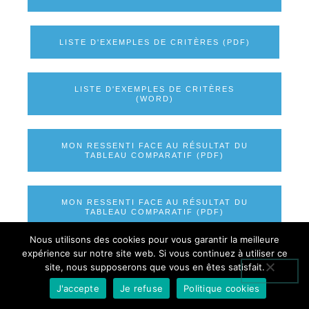
LISTE D'EXEMPLES DE CRITÈRES (PDF)
LISTE D'EXEMPLES DE CRITÈRES
(WORD)
MON RESSENTI FACE AU RÉSULTAT DU
TABLEAU COMPARATIF (PDF)
MON RESSENTI FACE AU RÉSULTAT DU
TABLEAU COMPARATIF (PDF)
Nous utilisons des cookies pour vous garantir la meilleure
Document à imprimer pour l'enseignant
expérience sur notre site web. Si vous continuez à utiliser ce
site, nous supposerons que vous en êtes satisfait.
J'accepte
Je refuse
Politique cookies
DÉTAILS DU DÉROULEMENT DE
L'ACTIVITÉ