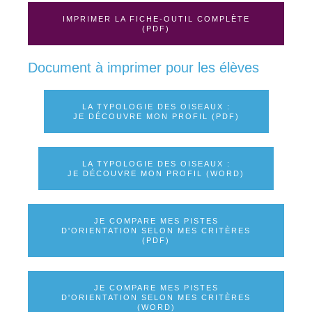
IMPRIMER LA FICHE-OUTIL COMPLÈTE
(PDF)
Document à imprimer pour les élèves
LA TYPOLOGIE DES OISEAUX :
JE DÉCOUVRE MON PROFIL (PDF)
LA TYPOLOGIE DES OISEAUX :
JE DÉCOUVRE MON PROFIL (WORD)
JE COMPARE MES PISTES
D'ORIENTATION SELON MES CRITÈRES
(PDF)
JE COMPARE MES PISTES
D'ORIENTATION SELON MES CRITÈRES
(WORD)