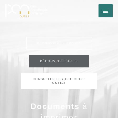
Aller
MEN
au
contenu
PRI
DÉCOUVRIR LE PROJET
DÉCOUVRIR L'OUTIL
CONSULTER LES 16 FICHES-
OUTILS
Documents
à
imprimer