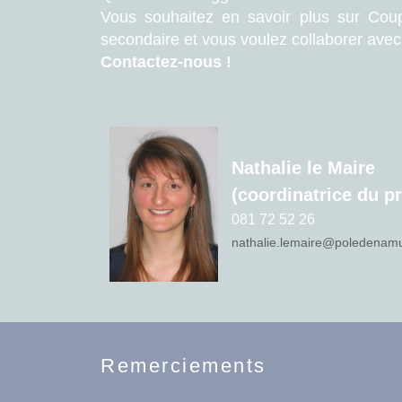
Vous souhaitez en savoir plus sur Coup
secondaire et vous voulez collaborer ave
Contactez-nous !
Nathalie le Maire
(coordinatrice du pr
081 72 52 26
nathalie.lemaire@poledenam
Remerciements