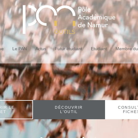
ue
Le PAN
Actus
Futur étudiant
Etudiant
Membre du 
RIR LE
DÉCOUVRIR
CONSULT
JET
L'OUTIL
FICHE