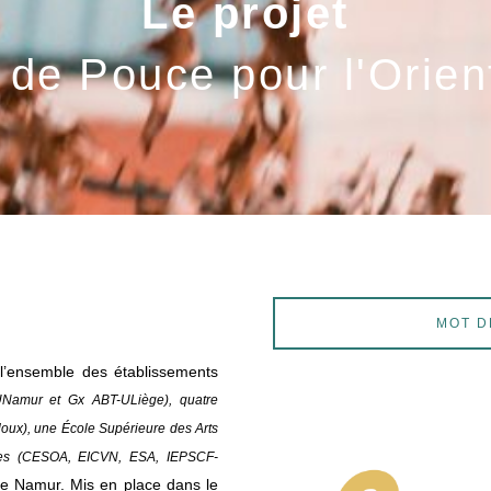
Le projet
de Pouce pour l'Orien
MOT D
’ensemble des établissements
UNamur et Gx ABT-ULiège), quatre
x), une École Supérieure des Arts
ultes (CESOA, EICVN, ESA, IEPSCF-
de Namur. Mis en place dans le