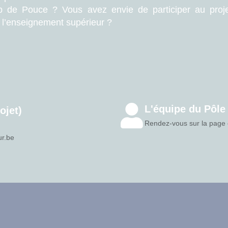
 de Pouce ? Vous avez envie de participer au proje
c l’enseignement supérieur ?
L'équipe du Pôl
ojet)
Rendez-vous sur la page 
ur.be