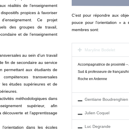
ux réalités de l’enseignement
ispositifs propices à favoriser
C’est pour répondre aux obje
d’enseignement. Ce projet
pouce pour l’orientation » a 
uels des groupes de travail,
membres sont:
condaire et de l’enseignement
Maryline Bodelet
sversales au sein d’un travail
 de fin de secondaire au service
Accompagnatrice de proximité – 
en permettant aux étudiants de
Sud & professeure de français/hi
 compétences transversales
Roche en Ardenne
 les études supérieures et de
upérieures.
activités méthodologiques dans
Gentiane Boudrenghien
seignement supérieur, afin
Julien Coquel
a découverte et l’apprentissage
Luc Degrande
 l’orientation dans les écoles